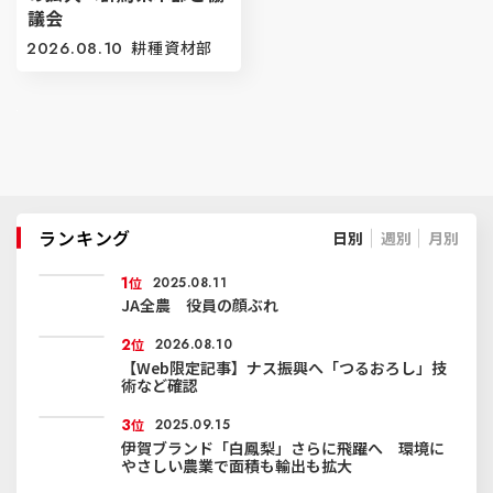
議会
2026.08.10
耕種資材部
ランキング
日別
週別
月別
1
位
2025.08.11
JA全農 役員の顔ぶれ
2
位
2026.08.10
【Web限定記事】ナス振興へ「つるおろし」技
術など確認
3
位
2025.09.15
伊賀ブランド「白鳳梨」さらに飛躍へ 環境に
やさしい農業で面積も輸出も拡大