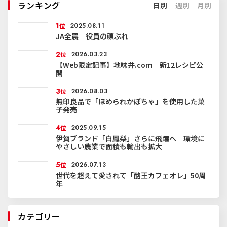
ランキング
日別
週別
月別
1
位
2025.08.11
JA全農 役員の顔ぶれ
2
位
2026.03.23
【Web限定記事】地味弁.com 新12レシピ公
開
3
位
2026.08.03
無印良品で「ほめられかぼちゃ」を使用した菓
子発売
4
位
2025.09.15
伊賀ブランド「白鳳梨」さらに飛躍へ 環境に
やさしい農業で面積も輸出も拡大
5
位
2026.07.13
世代を超えて愛されて「酪王カフェオレ」50周
年
カテゴリー