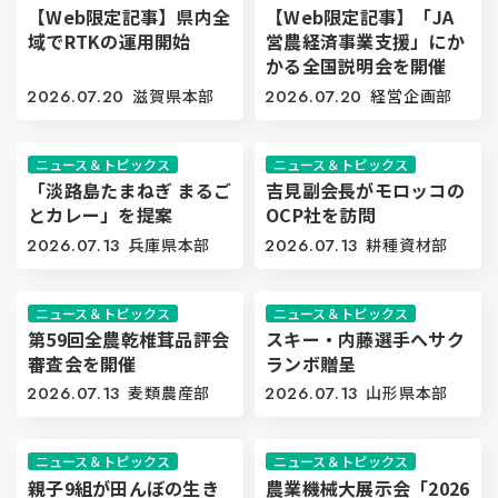
【Web限定記事】県内全
【Web限定記事】「JA
域でRTKの運用開始
営農経済事業支援」にか
かる全国説明会を開催
2026.07.20
滋賀県本部
2026.07.20
経営企画部
ニュース＆トピックス
ニュース＆トピックス
「淡路島たまねぎ まるご
吉見副会長がモロッコの
とカレー」を提案
OCP社を訪問
2026.07.13
兵庫県本部
2026.07.13
耕種資材部
ニュース＆トピックス
ニュース＆トピックス
第59回全農乾椎茸品評会
スキー・内藤選手へサク
審査会を開催
ランボ贈呈
2026.07.13
麦類農産部
2026.07.13
山形県本部
ニュース＆トピックス
ニュース＆トピックス
親子9組が田んぼの生き
農業機械大展示会「2026