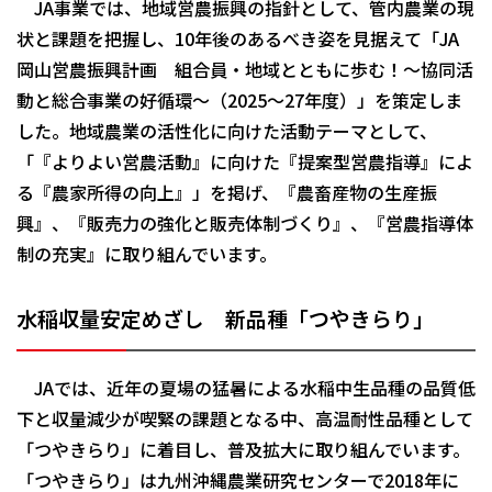
JA事業では、地域営農振興の指針として、管内農業の現
状と課題を把握し、10年後のあるべき姿を見据えて「JA
岡山営農振興計画 組合員・地域とともに歩む！〜協同活
動と総合事業の好循環〜（2025〜27年度）」を策定しま
した。地域農業の活性化に向けた活動テーマとして、
「『よりよい営農活動』に向けた『提案型営農指導』によ
る『農家所得の向上』」を掲げ、『農畜産物の生産振
興』、『販売力の強化と販売体制づくり』、『営農指導体
制の充実』に取り組んでいます。
水稲収量安定めざし 新品種「つやきらり」
JAでは、近年の夏場の猛暑による水稲中生品種の品質低
下と収量減少が喫緊の課題となる中、高温耐性品種として
「つやきらり」に着目し、普及拡大に取り組んでいます。
「つやきらり」は九州沖縄農業研究センターで2018年に