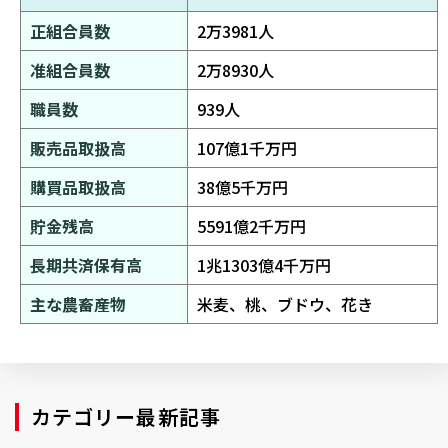
正組合員数
2万3981人
准組合員数
2万
8930
人
職員数
939人
販売品取扱高
107億1千万円
購買品取扱高
38億5千万円
貯金残高
5591億2千万円
長期共済保有高
1兆1303億4千万円
主な農畜産物
米麦、桃、ブドウ、花き
カテゴリー最新記事