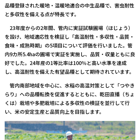
品種登録された暖地・温暖地適合の中生品種で、害虫耐性
と多収性を備える点が特長です。
23年度からの2年間、管内に実証試験圃場（ほじょう）
を設け、地域適応性を検証し「高温耐性・多収性・品質・
食味・成熟時期」の5項目について評価を行いました。管
内9カ所5.4haの圃場で実証を実施し、品質・収量ともに良
好でした。24年産の1等比率は100％と高い水準を達成
し、高温耐性を備えた有望品種として期待されています。
管内南部地域を中心に、水稲の高温対策として「つやき
らり」への品種転換を促進するとともに、乾田直播（ちょ
くは）栽培や多肥栽培による多収性の検証を並行して行
い、米の安定生産と品質向上を目指します。