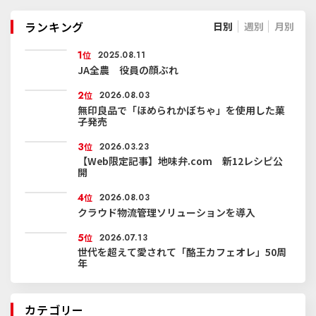
ランキング
日別
週別
月別
1
位
2025.08.11
JA全農 役員の顔ぶれ
2
位
2026.08.03
無印良品で「ほめられかぼちゃ」を使用した菓
子発売
3
位
2026.03.23
【Web限定記事】地味弁.com 新12レシピ公
開
4
位
2026.08.03
クラウド物流管理ソリューションを導入
5
位
2026.07.13
世代を超えて愛されて「酪王カフェオレ」50周
年
カテゴリー