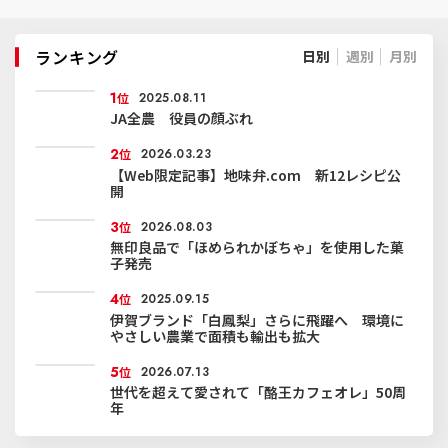
ランキング
日別
週別
月別
1
位
2025.08.11
JA全農 役員の顔ぶれ
2
位
2026.03.23
【Web限定記事】地味弁.com 新12レシピ公
開
3
位
2026.08.03
無印良品で「ほめられかぼちゃ」を使用した菓
子発売
4
位
2025.09.15
伊賀ブランド「白鳳梨」さらに飛躍へ 環境に
やさしい農業で面積も輸出も拡大
5
位
2026.07.13
世代を超えて愛されて「酪王カフェオレ」50周
年