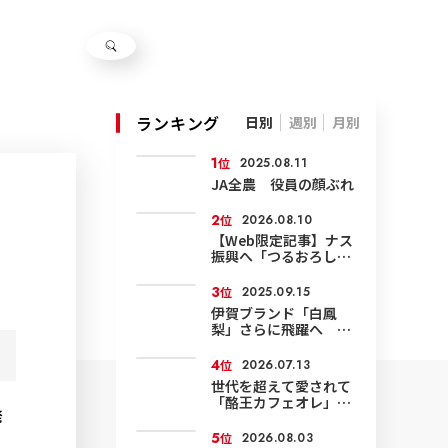
ランキング
日別
週別
月別
1
位
2025.08.11
JA全農 役員の顔ぶれ
2
位
2026.08.10
【Web限定記事】ナス
振興へ「つるおろし」
技術など確認
3
位
2025.09.15
伊賀ブランド「白鳳
梨」さらに飛躍へ 環
境にやさしい農業で面
積も輸出も拡大
4
位
2026.07.13
世代を超えて愛されて
「酪王カフェオレ」50
発
周年
5
位
2026.08.03