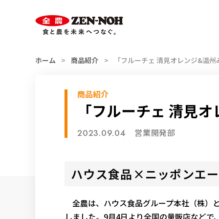
スマホ用
索
ハンバーガー
メニュー
ホーム
商品紹介
「フルーチェ 清見オレンジ&温州
商品紹介
「フルーチェ 清見オ
営業開発部
2023.09.04
ハウス食品×ニッポンエ
全農は、ハウス食品グループ本社（株）と
しました。9月4日より全国の量販店などで