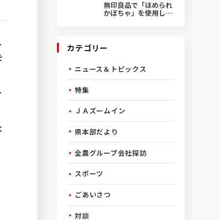
無印良品で「ほめられ
かぼちゃ」を使用した
菓子発売
ル
カテゴリー
を
ニュース＆トピックス
特集
ー
ＪＡズームイン
大
県本部だより
全農グループ会社探訪
スポーツ
ごあいさつ
対談