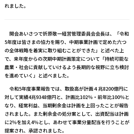
れました。
開会あいさつで折原敬一経営管理委員会会長は、「令和
5年度は皆さまの協力を賜り、中期事業計画で定めた六つ
の全体戦略を着実に取り組むことができた」と述べた上
で、来年度からの次期中期計画策定について「持続可能な
農業・社会に貢献していけるよう長期的な視野に立ち検討
を進めていく」と述べました。
令和5年
度事業報告
では、
取扱高が計画４
兆8200
億
円に
対して実績4兆934
8
億
円と、計画比102％・前年比100％と
なり、経常利益、当期剰余金は計画を上回ったことが報告
されました。また剰余金の処分案として、出資配当は計画
に2％を加え4％とし、あわせて事業分量配当を行うことが
提案され、承認されました。