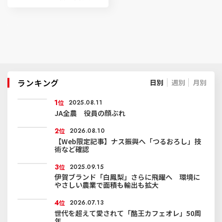
ランキング
日別
週別
月別
1
位
2025.08.11
JA全農 役員の顔ぶれ
2
位
2026.08.10
【Web限定記事】ナス振興へ「つるおろし」技
術など確認
3
位
2025.09.15
伊賀ブランド「白鳳梨」さらに飛躍へ 環境に
やさしい農業で面積も輸出も拡大
4
位
2026.07.13
世代を超えて愛されて「酪王カフェオレ」50周
年