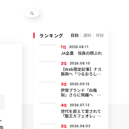
ランキング
日別
週別
月別
1
位
2025.08.11
JA全農 役員の顔ぶれ
2
位
2026.08.10
【Web限定記事】ナス
振興へ「つるおろし」
技術など確認
3
位
2025.09.15
伊賀ブランド「白鳳
梨」さらに飛躍へ 環
境にやさしい農業で面
積も輸出も拡大
4
位
2026.07.13
世代を超えて愛されて
「酪王カフェオレ」50
ル
周年
5
位
2026.08.03
内