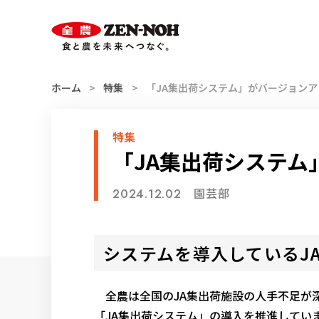
スマホ用
索
ハンバーガー
メニュー
ホーム
特集
「JA集出荷システム」がバージョンア
特集
「JA集出荷システム
園芸部
2024.12.02
システムを導入しているJ
全農は全国のJA集出荷施設の人手不足が
「JA集出荷システム」の導入を推進してい