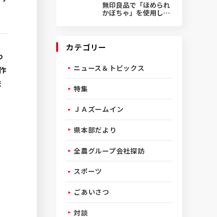
無印良品で「ほめられ
かぼちゃ」を使用した
菓子発売
カテゴリー
わ
ニュース＆トピックス
作
ま
特集
ＪＡズームイン
県本部だより
全農グループ会社探訪
スポーツ
ごあいさつ
対談