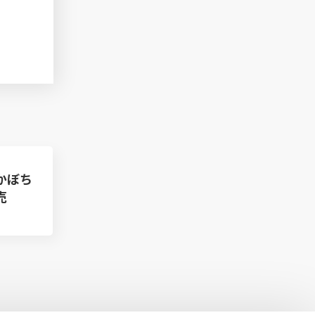
かぼち
売