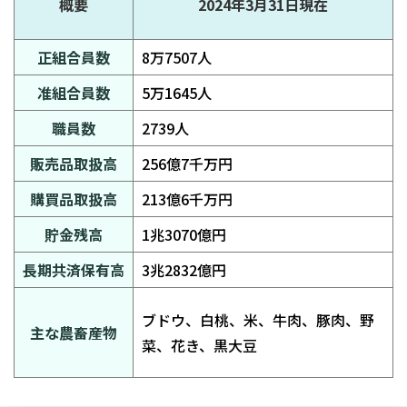
概要
2024年3月31日現在
正組合員数
8万7507人
准組合員数
5万1645人
職員数
2739人
販売品取扱高
256億7千万円
購買品取扱高
213億6千万円
貯金残高
1兆3070億円
長期共済保有高
3兆2832億円
ブドウ、白桃、米、牛肉、豚肉、野
主な農畜産物
菜、花き、黒大豆