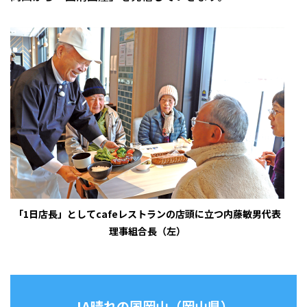
「1日店長」としてcafeレストランの店頭に立つ内藤敏男代表
理事組合長（左）
JA
晴れの国岡山
（
岡山
県）