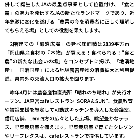
併して誕生したJAの最重点事業として位置付け、「食と
農」の魅力を発信するJAの新たなランドマークであり、近
年急激に変化を遂げる「農業の今を消費者に正しく理解し
てもらえる場」としての役割を果たします。
2階建ての「旬感広場」の延べ床面積は2839平方m。
「岡山県産食材の『本物』が買える！食べられる！“食と
農”の新たな出会いの場」をコンセプトに掲げ、「地消地
産」「国消国産」による地場農畜産物の消費拡大と利用促
進、県内外の交流人口の拡大を図ります。
昨年4月には農畜産物直売所「晴れのち晴れ」が先行オ
ープン。JA直営cafeレストラン“SORA＆SUN”、食農教育
や被災支援を想定して可動式キッチンを導入した会議室、
信用店舗、16m四方の広々とした広場、眺望豊かなテラ
ス、野菜栽培室を備えます。野菜栽培室で育てたクレソン
やリーフレタスは、cafeレストランで提供しています。