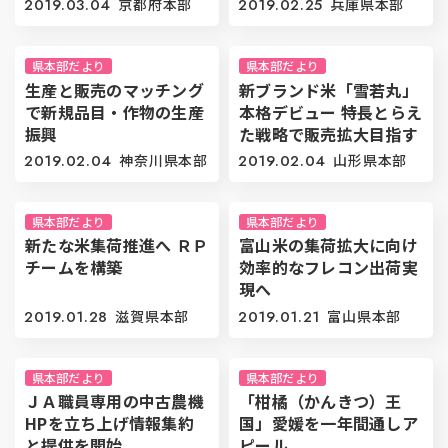
2019.03.04
京都府本部
2019.02.25
兵庫県本部
県本部だより
県本部だより
生産と販売のマッチング
新ブランド米「雪若丸」
で新規品目・作物の生産
本格デビュー 特長とらえ
振興
た戦略で販売拡大目指す
2019.02.04
神奈川県本部
2019.02.04
山形県本部
県本部だより
県本部だより
新たな米集荷推進へ ＲＰ
富山米の集荷拡大に向け
チームを構築
効率的なフレコン出荷実
現へ
2019.01.28
滋賀県本部
2019.01.21
富山県本部
県本部だより
県本部だより
ＪＡ職員専用の中古農機
「柑橘（かんきつ）王
HPを立ち上げ情報集約
国」愛媛を一年間通しア
と提供を開始
ピール