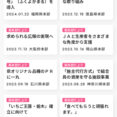
号」（ふくよかまる）を
な取り組み
導入
2024.01.22
福岡県本部
2023.12.18
徳島県本部
県本部だより
県本部だより
求められる広報の実現へ
ＪＡと生産者をさまざま
な角度から支援
2023.11.13
大阪府本部
2023.10.16
岡山県本部
県本部だより
県本部だより
県オリジナル品種のＰＲ
「施主代行方式」で組合
に一丸
員の資産を守る施設事業
2023.09.18
石川県本部
2023.08.28
神奈川県本部
県本部だより
県本部だより
「いちご王国・栃木」確
「食べてもらうと頑張れ
立に向けて
ます。」