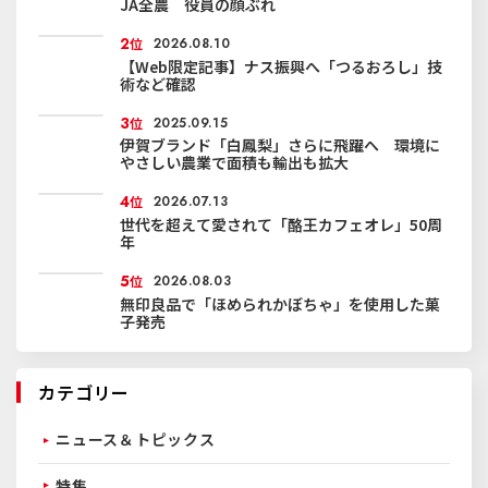
JA全農 役員の顔ぶれ
2
位
2026.08.10
【Web限定記事】ナス振興へ「つるおろし」技
術など確認
3
位
2025.09.15
伊賀ブランド「白鳳梨」さらに飛躍へ 環境に
やさしい農業で面積も輸出も拡大
4
位
2026.07.13
世代を超えて愛されて「酪王カフェオレ」50周
年
5
位
2026.08.03
無印良品で「ほめられかぼちゃ」を使用した菓
子発売
カテゴリー
ニュース＆トピックス
特集