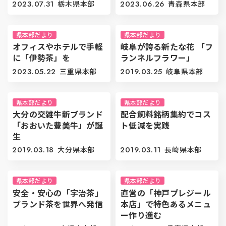
2023.07.31
栃木県本部
2023.06.26
青森県本部
県本部だより
県本部だより
オフィスやホテルで手軽
岐阜が誇る新たな花 「フ
に「伊勢茶」を
ランネルフラワー」
2023.05.22
三重県本部
2019.03.25
岐阜県本部
県本部だより
県本部だより
大分の交雑牛新ブランド
配合飼料銘柄集約でコス
「おおいた豊美牛」が誕
ト低減を実践
生
2019.03.18
大分県本部
2019.03.11
長崎県本部
県本部だより
県本部だより
安全・安心の「宇治茶」
直営の「神戸プレジール
ブランド茶を世界へ発信
本店」で特色あるメニュ
ー作り進む