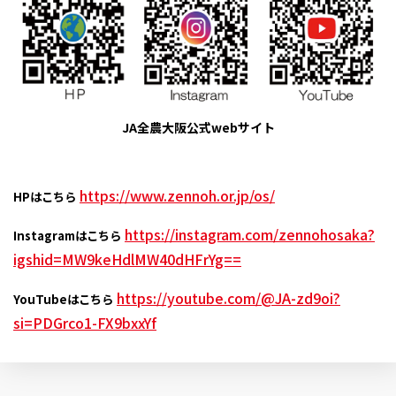
JA全農大阪公式webサイト
https://www.zennoh.or.jp/os/
HPはこちら
https://instagram.com/zennohosaka?
Instagramはこちら
igshid=MW9keHdlMW40dHFrYg==
https://youtube.com/@JA-zd9oi?
YouTubeはこちら
si=PDGrco1-FX9bxxYf