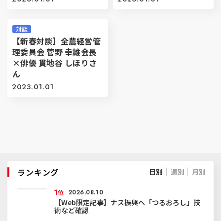
対談
【新春対談】全農経営管
理委員会 菅野 幸雄会長
×俳優 貫地谷 しほりさ
ん
2023.01.01
ランキング
日別
週別
月別
1
位
2026.08.10
【Web限定記事】ナス振興へ「つるおろし」技
術など確認