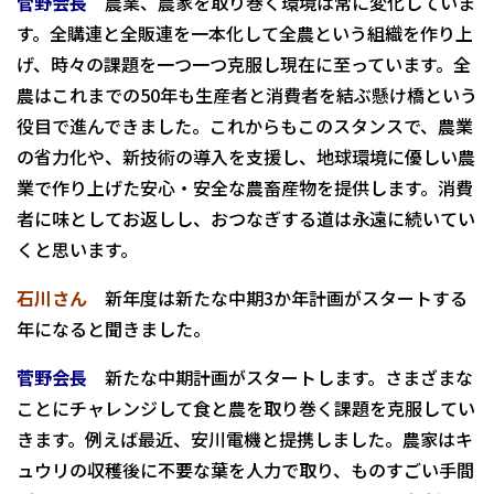
菅野会長
農業、農家を取り巻く環境は常に変化していま
す。全購連と全販連を一本化して全農という組織を作り上
げ、時々の課題を一つ一つ克服し現在に至っています。全
農はこれまでの50年も生産者と消費者を結ぶ懸け橋という
役目で進んできました。これからもこのスタンスで、農業
の省力化や、新技術の導入を支援し、地球環境に優しい農
業で作り上げた安心・安全な農畜産物を提供します。消費
者に味としてお返しし、おつなぎする道は永遠に続いてい
くと思います。
石川さん
新年度は新たな中期3か年計画がスタートする
年になると聞きました。
菅野会長
新たな中期計画がスタートします。さまざまな
ことにチャレンジして食と農を取り巻く課題を克服してい
きます。例えば最近、安川電機と提携しました。農家はキ
ュウリの収穫後に不要な葉を人力で取り、ものすごい手間