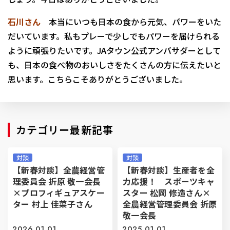
石川さん
本当にいつも日本の食から元気、パワーをいた
だいています。私もプレーで少しでもパワーを届けられる
ように頑張りたいです。JAタウン公式アンバサダーとして
も、日本の食べ物のおいしさをたくさんの方に伝えたいと
思います。こちらこそありがとうございました。
カテゴリー最新記事
対談
対談
【新春対談】全農経営管
【新春対談】生産者を全
理委員会 折原 敬一会長
力応援！ スポーツキャ
×プロフィギュアスケー
スター 松岡 修造さん×
ター 村上 佳菜子さん
全農経営管理委員会 折原
敬一会長
2026.01.01
2025.01.01