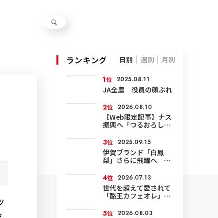
ランキング
日別
週別
月別
1
位
2025.08.11
JA全農 役員の顔ぶれ
2
位
2026.08.10
【Web限定記事】ナス
振興へ「つるおろし」
技術など確認
3
位
2025.09.15
伊賀ブランド「白鳳
梨」さらに飛躍へ 環
境にやさしい農業で面
積も輸出も拡大
4
位
2026.07.13
世代を超えて愛されて
「酪王カフェオレ」50
ツ
周年
5
位
2026.08.03
さ