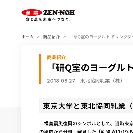
スマホ用
索
ハンバーガー
メニュー
ホーム
商品紹介
「研Q室のヨーグルト ドリンクタイ
商品紹介
「研Q室のヨーグルト
東北協同乳業（株）
2018.08.27
東京大学と東北協同乳業
福島震災復興のシンボルとして、当時東京
の果皮から分離、発見した「乳酸菌11/19