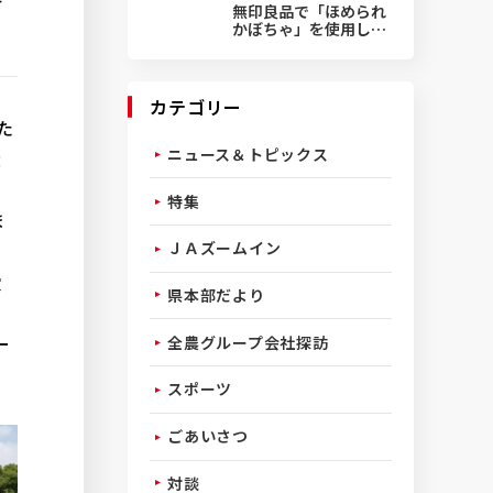
無印良品で「ほめられ
かぼちゃ」を使用した
菓子発売
カテゴリー
た
ニュース＆トピックス
大
特集
ま
ＪＡズームイン
愛
県本部だより
ー
全農グループ会社探訪
スポーツ
ごあいさつ
対談