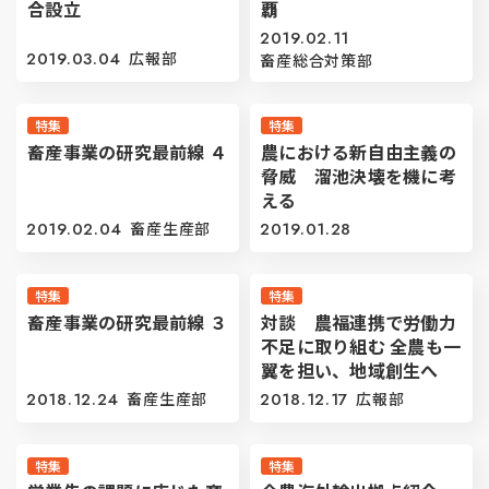
合設立
覇
2019.02.11
2019.03.04
広報部
畜産総合対策部
特集
特集
畜産事業の研究最前線 ４
農における新自由主義の
脅威 溜池決壊を機に考
える
2019.02.04
畜産生産部
2019.01.28
特集
特集
畜産事業の研究最前線 ３
対談 農福連携で労働力
不足に取り組む 全農も一
翼を担い、地域創生へ
2018.12.24
畜産生産部
2018.12.17
広報部
特集
特集