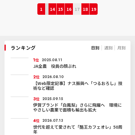
1
14
15
16
17
18
19
ランキング
日別
週別
月別
1
位
2025.08.11
JA全農 役員の顔ぶれ
2
位
2026.08.10
【Web限定記事】ナス振興へ「つるおろし」技
術など確認
3
位
2025.09.15
伊賀ブランド「白鳳梨」さらに飛躍へ 環境に
やさしい農業で面積も輸出も拡大
4
位
2026.07.13
世代を超えて愛されて「酪王カフェオレ」50周
年