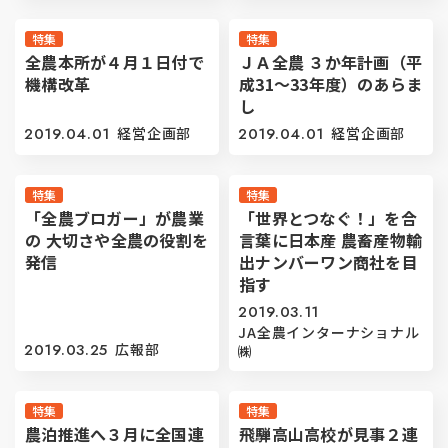
特集
特集
全農本所が４月１日付で
ＪＡ全農 ３か年計画（平
機構改革
成31〜33年度）のあらま
し
2019.04.01
経営企画部
2019.04.01
経営企画部
特集
特集
「全農ブロガー」が農業
「世界とつなぐ！」を合
の 大切さや全農の役割を
言葉に日本産 農畜産物輸
発信
出ナンバーワン商社を目
指す
2019.03.11
JA全農インターナショナル
2019.03.25
広報部
㈱
特集
特集
農泊推進へ３月に全国連
飛騨高山高校が見事２連