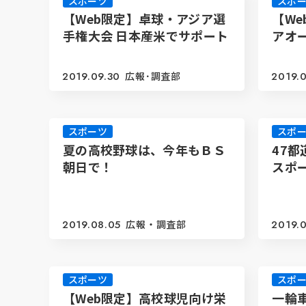
スポーツ
スポ
【Web限定】卓球・アジア選
【W
手権大会 日本産米でサポート
アオ
2019.09.30
広報･調査部
2019.
スポーツ
スポ
夏の高校野球は、今年もＢＳ
47
朝日で！
スポ
2019.08.05
広報・調査部
2019.
スポーツ
スポ
【Web限定】高校球児向け栄
一輪