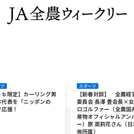
ーツ
スポーツ
ｅｂ限定】カーリング男
【新春対談】 全農経
本代表を「ニッポンの
委員会 長澤 豊会長×
で応援！
ロゴルファー（全農国
産物オフィシャルアン
ー）原 英莉花さん（日
㈱所属）