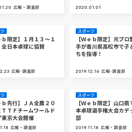
01.20
広報・調査部
2020.01.01
ーツ
スポーツ
ｅｂ限定】１月１３～１
【Ｗｅｂ限定】元プロ
 全日本卓球に協賛
手が香川県高松市で子
ちを指導！
2.23
広報･調査部
2019.12.16
広報･調査部
ーツ
スポーツ
ｅｂ先行】ＪＡ全農２０
【Ｗｅｂ限定】山口県
ＩＴＴＦチームワールド
本卓球選手権大会カデ
プ東京大会開催
部
1.18
広報・調査部
2019.11.18
広報・調査部