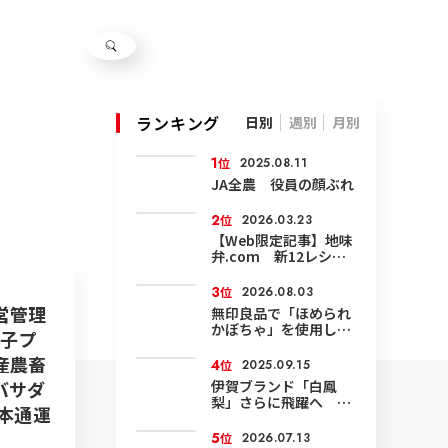
ランキング
日別
週別
月別
1
位
2025.08.11
JA全農 役員の顔ぶれ
2
位
2026.03.23
【Web限定記事】地味
弁.com 新12レシピ
公開
3
位
2026.08.03
営管理
無印良品で「ほめられ
かぼちゃ」を使用した
女子プ
菓子発売
産農畜
4
位
2025.09.15
伊賀ブランド「白鳳
バサダ
梨」さらに飛躍へ 環
本通運
境にやさしい農業で面
積も輸出も拡大
5
位
2026.07.13