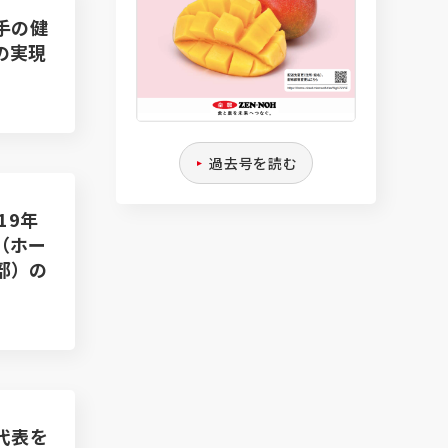
手の健
の実現
過去号を読む
19年
（ホー
部）の
代表を