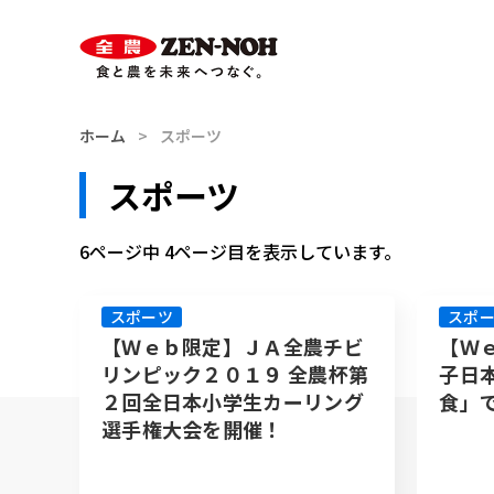
スマホ用
索
ハンバーガー
メニュー
ホーム
スポーツ
スポーツ
6ページ中 4ページ目を表示しています。
スポーツ
スポ
【Ｗｅｂ限定】ＪＡ全農チビ
【Ｗ
リンピック２０１９ 全農杯第
子日
２回全日本小学生カーリング
食」
選手権大会を開催！