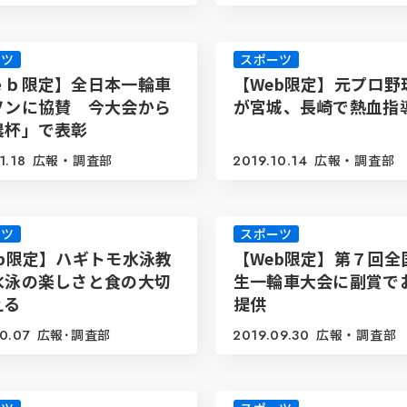
ーツ
スポーツ
ｅｂ限定】全日本一輪車
【Web限定】元プロ野
ソンに協賛 今大会から
が宮城、長崎で熱血指
農杯」で表彰
1.18
広報・調査部
2019.10.14
広報・調査部
ーツ
スポーツ
eb限定】ハギトモ水泳教
【Web限定】第７回全
水泳の楽しさと食の大切
生一輪車大会に副賞で
える
提供
0.07
広報･調査部
2019.09.30
広報・調査部