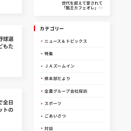
世代を超えて愛されて
「酪王カフェオレ」50
周年
カテゴリー
野球選
ニュース＆トピックス
どもた
特集
ＪＡズームイン
県本部だより
全農グループ会社探訪
で全日
スポーツ
ットの
ごあいさつ
対談