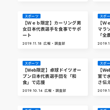
スポーツ
スポ
【Ｗｅｂ限定】カーリング男
【Ｗ
女日本代表選手を食事でサポ
マラ
ート
「全
2019.11.18
広報・調査部
2019.1
スポーツ
スポ
【Web限定】卓球ドイツオー
【W
プン日本代表選手団を「和
室で
食」で応援
さ伝
2019.10.14
広報・調査部
2019.1