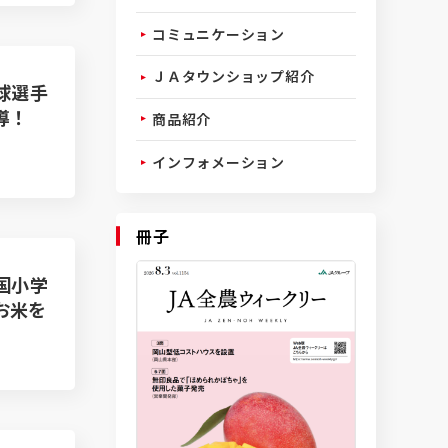
コミュニケーション
ＪＡタウンショップ紹介
球選手
導！
商品紹介
インフォメーション
冊子
国小学
お米を