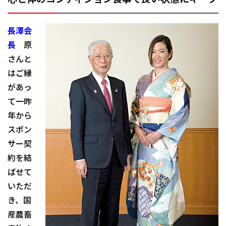
長澤会
長
原
さんと
はご縁
があっ
て一昨
年から
スポン
サー契
約を結
ばせて
いただ
き、国
産農畜