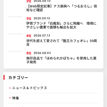
2
位
2026.08.10
【Web限定記事】ナス振興へ「つるおろし」技
術など確認
3
位
2025.09.15
伊賀ブランド「白鳳梨」さらに飛躍へ 環境に
やさしい農業で面積も輸出も拡大
4
位
2026.07.13
世代を超えて愛されて「酪王カフェオレ」50周
年
5
位
2026.08.03
無印良品で「ほめられかぼちゃ」を使用した菓
子発売
カテゴリー
ニュース＆トピックス
特集