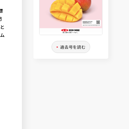
標
門
社と
テム
過去号を読む