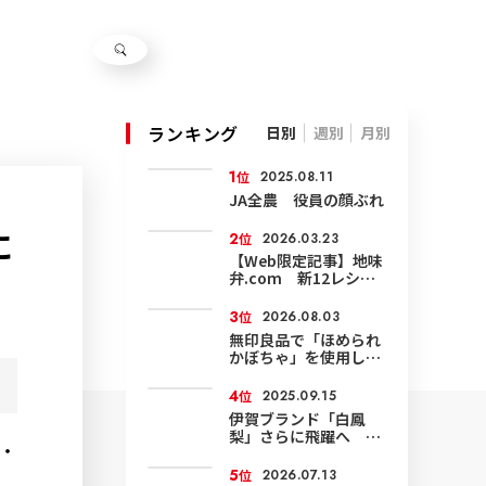
ランキング
日別
週別
月別
1
位
2025.08.11
JA全農 役員の顔ぶれ
に
2
位
2026.03.23
【Web限定記事】地味
弁.com 新12レシピ
公開
3
位
2026.08.03
無印良品で「ほめられ
かぼちゃ」を使用した
菓子発売
4
位
2025.09.15
伊賀ブランド「白鳳
梨」さらに飛躍へ 環
・
境にやさしい農業で面
積も輸出も拡大
5
位
2026.07.13
。