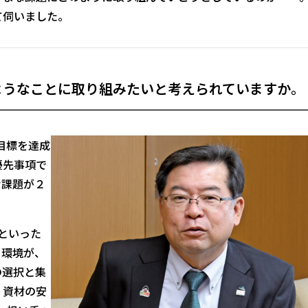
て伺いました。
ようなことに取り組みたいと考えられていますか。
目標を達成
優先事項で
な課題が２
といった
く環境が、
の選択と集
、資材の安