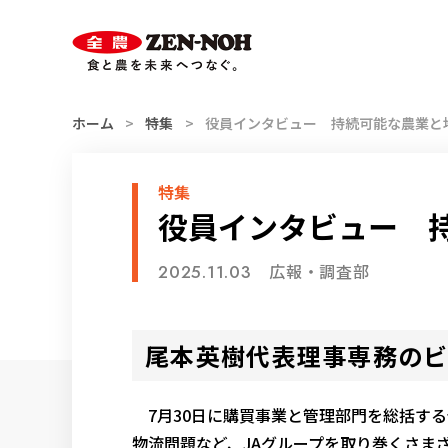
スマホ用
索
ハンバーガー
メニュー
ホーム
特集
役員インタビュー 持続可能な農業と
特集
役員インタビュー 
広報・調査部
2025.11.03
尾本英樹代表理事専務の
7月30日に購買事業と管理部門を総括す
物流問題など、JAグループを取り巻くさま