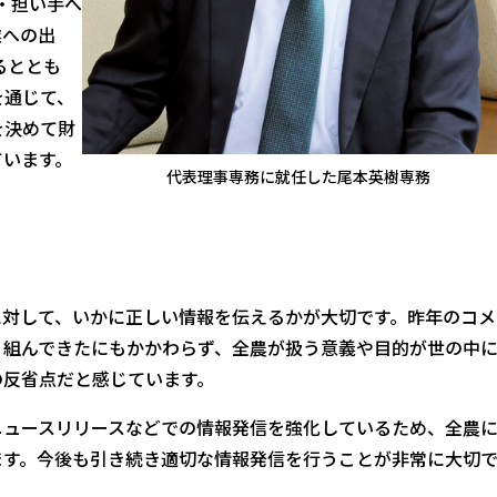
・担い手へ
業への出
るととも
を通じて、
を決めて財
ています。
代表理事専務に就任した尾本英樹専務
対して、いかに正しい情報を伝えるかが大切です。昨年のコメ
り組んできたにもかかわらず、全農が扱う意義や目的が世の中
の反省点だと感じています。
ュースリリースなどでの情報発信を強化しているため、全農
ます。今後も引き続き適切な情報発信を行うことが非常に大切