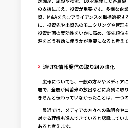
定調達、施設や物流、DXを駆使した各農協
の支援に加え、投資が重要です。多様な企
資、M&Aを含むアライアンスを取捨選択す
に、投資先や出資先のモニタリングや管理
投資計画の実効性をいかに高め、優先順位
源をどう有効に使うかが重要になると考え
適切な情報発信の取り組み強化
広報についても、一般の方々やメディアに
題で、全農が備蓄米の放出などに真剣に取
きちんと伝わっていなかったことは、一つ
最近では、メディアの方々への説明会やニ
対する理解も進んできていると認識してい
あると考えます。