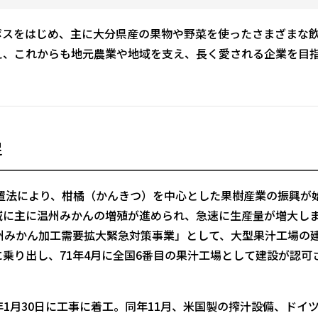
スをはじめ、主に大分県産の果物や野菜を使ったさまざまな
え、これからも地元農業や地域を支え、長く愛される企業を目
足
置法により、柑橘（かんきつ）を中心とした果樹産業の振興が
域に主に温州みかんの増殖が進められ、急速に生産量が増大し
州みかん加工需要拡大緊急対策事業」として、大型果汁工場の
乗り出し、71年4月に全国6番目の果汁工場として建設が認可
1月30日に工事に着工。同年11月、米国製の搾汁設備、ドイ