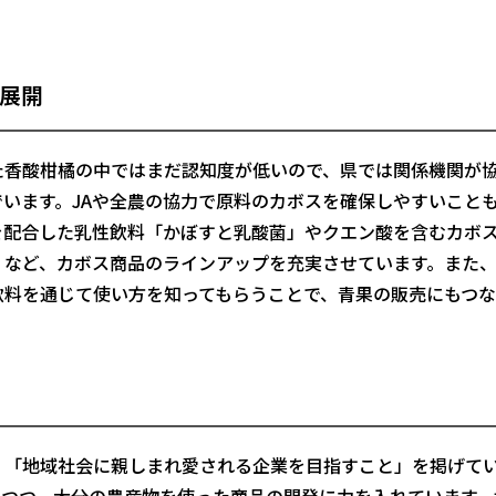
ム展開
香酸柑橘の中ではまだ認知度が低いので、県では関係機関が
います。JAや全農の協力で原料のカボスを確保しやすいこと
を配合した乳性飲料「かぼすと乳酸菌」やクエン酸を含むカボ
」など、カボス商品のラインアップを充実させています。また
飲料を通じて使い方を知ってもらうことで、青果の販売にもつ
「地域社会に親しまれ愛される企業を目指すこと」を掲げて
えつつ、大分の農産物を使った商品の開発に力を入れています。