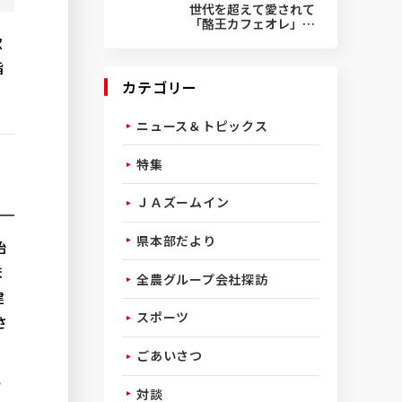
世代を超えて愛されて
「酪王カフェオレ」50
周年
飲
指
カテゴリー
ニュース＆トピックス
特集
ＪＡズームイン
県本部だより
始
ま
全農グループ会社探訪
建
スポーツ
さ
ごあいさつ
ツ
対談