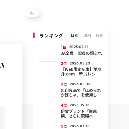
ランキング
日別
週別
月別
1
位
2025.08.11
JA全農 役員の顔ぶれ
い
2
位
2026.03.23
【Web限定記事】地味
弁.com 新12レシピ
公開
3
位
2026.08.03
無印良品で「ほめられ
かぼちゃ」を使用した
菓子発売
4
位
2025.09.15
伊賀ブランド「白鳳
梨」さらに飛躍へ 環
境にやさしい農業で面
積も輸出も拡大
5
位
2026.07.13