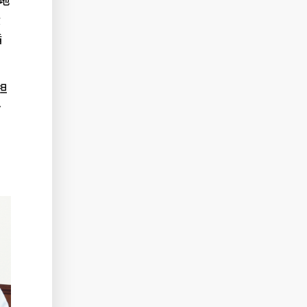
食
循
担
き
に