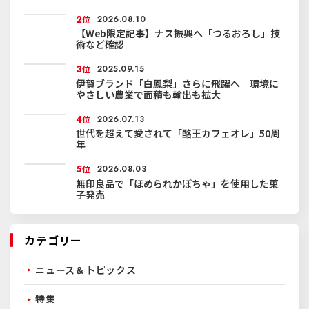
2
位
2026.08.10
【Web限定記事】ナス振興へ「つるおろし」技
術など確認
3
位
2025.09.15
伊賀ブランド「白鳳梨」さらに飛躍へ 環境に
やさしい農業で面積も輸出も拡大
4
位
2026.07.13
世代を超えて愛されて「酪王カフェオレ」50周
年
5
位
2026.08.03
無印良品で「ほめられかぼちゃ」を使用した菓
子発売
カテゴリー
ニュース＆トピックス
特集