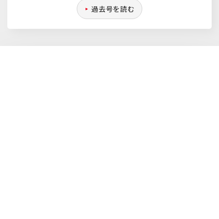
過去号を読む
サイトマップ
お問い合わせ
公式Xアカウント
ＪＡグループリンク
ご利用にあたって
Copyright © ZEN-NOH All Rights Reserved.