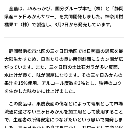
全農は、JAみっかび、国分グループ本社（株）と「静岡
県産三ヶ日みかんサワー」を共同開発しました。神奈川柑
橘果工（株）で製造し、3月2日から発売しています。
静岡県浜松市北区の三ヶ日町地区では日照量の恩恵を最
大限生かすため、日当たりの良い南側斜面にミカン園が広
がっています。また、三ヶ日町の土は石ガラが多い反面、
水はけが良く、味が濃厚になります。その三ヶ日みかんの
果汁を15%使用、アルコール度数を3%とし、独特のコク
を生かした味わいに仕上げました。
この商品は、果皮表面の傷などによって青果として市場
流通に適さない三ヶ日みかんを加工用として使用すること
で、生産者の所得安定につなげたいという思いで開発しま
した。三ヶ日みかんの良さを生かし、サワーとして商品化