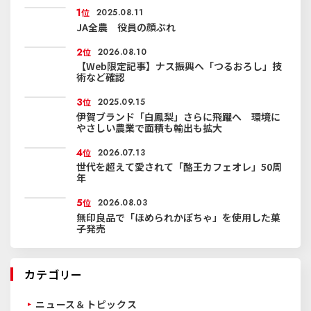
1
位
2025.08.11
JA全農 役員の顔ぶれ
2
位
2026.08.10
【Web限定記事】ナス振興へ「つるおろし」技
術など確認
3
位
2025.09.15
伊賀ブランド「白鳳梨」さらに飛躍へ 環境に
やさしい農業で面積も輸出も拡大
4
位
2026.07.13
世代を超えて愛されて「酪王カフェオレ」50周
年
5
位
2026.08.03
無印良品で「ほめられかぼちゃ」を使用した菓
子発売
カテゴリー
ニュース＆トピックス