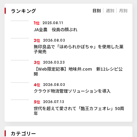
ランキング
日別
週別
月別
1
位
2025.08.11
JA全農 役員の顔ぶれ
2
位
2026.08.03
無印良品で「ほめられかぼちゃ」を使用した菓
子発売
3
位
2026.03.23
【Web限定記事】地味弁.com 新12レシピ公
開
4
位
2026.08.03
クラウド物流管理ソリューションを導入
5
位
2026.07.13
世代を超えて愛されて「酪王カフェオレ」50周
年
カテゴリー