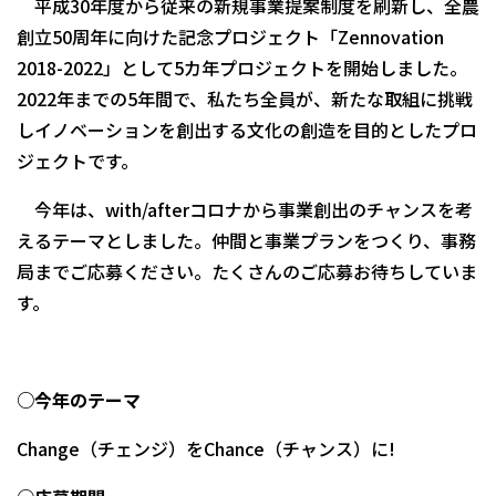
平成
30
年度から従来の新規事業提案制度を刷新し、全農
創立
50
周年に向けた記念プロジェクト「
Zennovation
2018-2022
」として
5
カ年プロジェクトを開始しました。
2022
年までの
5
年間で、私たち全員が、新たな取組に挑戦
しイノベーションを創出する文化の創造を目的としたプロ
ジェクトです。
今年は、
with/after
コロナから事業創出のチャンスを考
えるテーマとしました。
仲間と事業プランをつくり、事務
局までご応募ください。たくさんのご応募お待ちしていま
す。
○
今年のテーマ
Change
（チェンジ）を
Chance
（チャンス）に
!