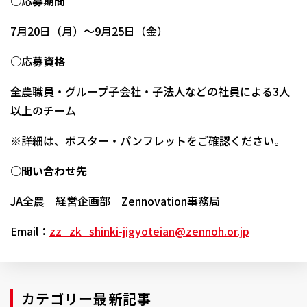
○
応募期間
7
月
20
日（月）～
9
月
25
日（金）
○
応募資格
全農職員・グループ子会社・子法人などの社員による
3
人
以上のチーム
※
詳細は、ポスター・パンフレットをご確認ください。
○
問い合わせ先
JA
全農 経営企画部
Zennovation
事務局
Email
：
zz_zk_shinki-jigyoteian@zennoh.or.jp
カテゴリー最新記事