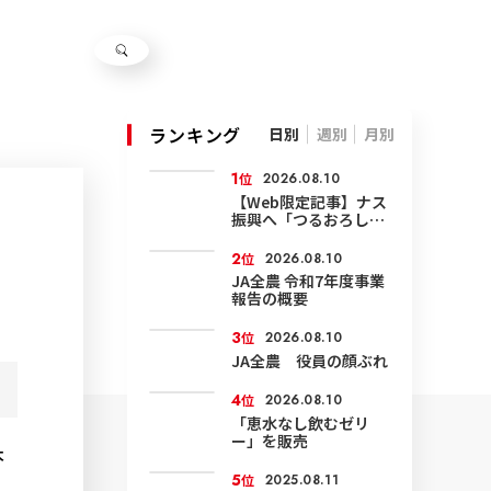
ランキング
日別
週別
月別
1
位
2026.08.10
【Web限定記事】ナス
振興へ「つるおろし」
技術など確認
2
位
2026.08.10
JA全農 令和7年度事業
報告の概要
3
位
2026.08.10
JA全農 役員の顔ぶれ
4
位
2026.08.10
「恵水なし飲むゼリ
ー」を販売
本
5
位
2025.08.11