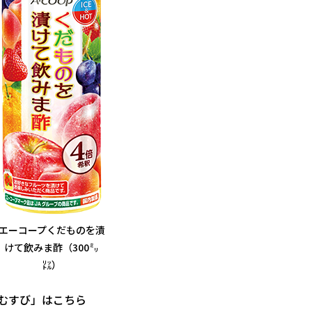
エーコープくだものを漬
けて飲みま酢（300㍉
㍑）
むすび」はこちら