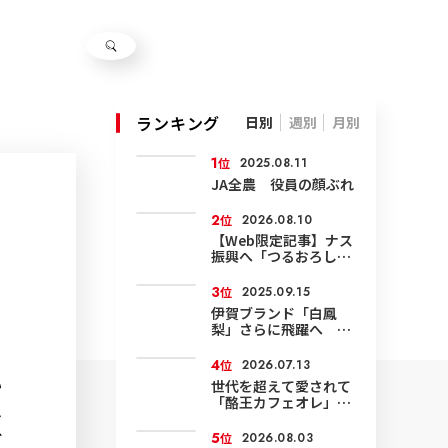
ランキング
日別
週別
月別
1
位
2025.08.11
JA全農 役員の顔ぶれ
2
位
2026.08.10
【Web限定記事】ナス
振興へ「つるおろし」
技術など確認
3
位
2025.09.15
、
伊賀ブランド「白鳳
梨」さらに飛躍へ 環
境にやさしい農業で面
積も輸出も拡大
4
位
2026.07.13
い
世代を超えて愛されて
「酪王カフェオレ」50
し
周年
5
ご
位
2026.08.03