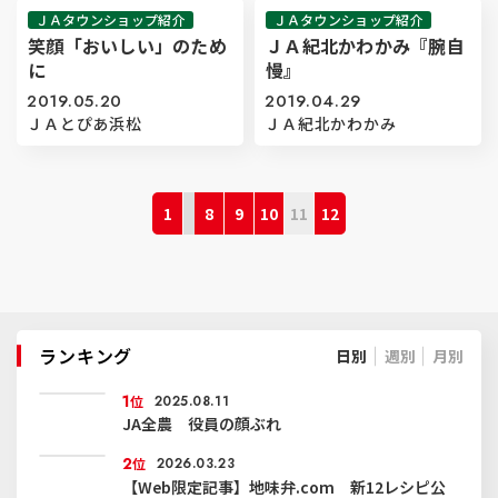
ＪＡタウンショップ紹介
ＪＡタウンショップ紹介
笑顔「おいしい」のため
ＪＡ紀北かわかみ『腕自
に
慢』
2019.05.20
2019.04.29
ＪＡとぴあ浜松
ＪＡ紀北かわかみ
1
8
9
10
11
12
ランキング
日別
週別
月別
1
位
2025.08.11
JA全農 役員の顔ぶれ
2
位
2026.03.23
【Web限定記事】地味弁.com 新12レシピ公