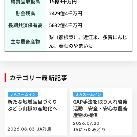
購買品取扱高
15億9千万円
貯金残高
2429億4千万円
長期共済保有高
5632億4千万円
梨（彦根梨）、近江米、多賀にんじ
主な農畜産物
ん、秦荘のやまいも
カテゴリー最新記事
ＪＡズームイン
ＪＡズームイン
新たな地域品目づくり
GAP手法を取り入れ啓発
ぶどう山椒の産地化へ
活動 安全・安心な農畜
産物の提供
2026.07.20
2026.08.03
JA対馬
JAにったみどり