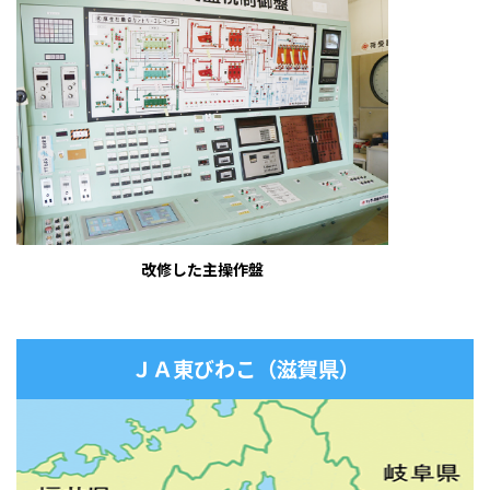
改修した主操作盤
ＪＡ
東びわこ
（
滋賀県
）