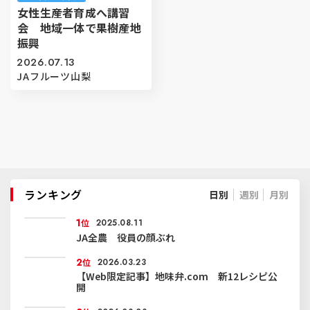
女性生産者育成へ講習
会 地域一体で果樹産地
振興
2026.07.13
JAフルーツ山梨
ランキング
日別
週別
月別
1
位
2025.08.11
JA全農 役員の顔ぶれ
2
位
2026.03.23
【Web限定記事】地味弁.com 新12レシピ公
開