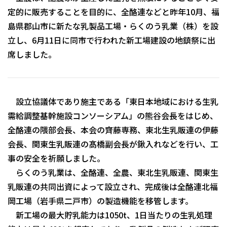
定的に販売することを目的に、全酪連などと昨年10月、福
島県郡山市に新たな乳製品工場・らくのう乳業（株）を設
立し、6月11日に同市で行われた新工場建設の地鎮祭に出
席しました。
設立協議体であり施主である「東日本地域における生乳
需給調整基幹施設コンソーシアム」の熊谷会長をはじめ、
全酪連の隈部会長、本会の齊藤専務、東北生乳販連の伊藤
会長、関東生乳販連の髙橋副会長が鍬入れなどを行い、工
事の安全を祈願しました。
らくのう乳業は、全酪連、全農、東北生乳販連、関東生
乳販連の共同出資によって設立され、完成後は全酪連北福
岡工場（岩手県二戸市）の製造機能を移管します。
新工場の最大貯乳能力は1050t、1日当たりの生乳処理