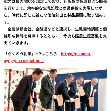
能力は最大400tを想定しており、乳製品の製造および販売
を行います。効率的な生乳処理と商品供給を実現しなが
ら、時代に即した新たな価値創出と製品展開に取り組みま
す。
全農は新会社、全酪連などと連携し、生乳需給調整と価
格形成機能を発揮するとともに、今後も酪農生産基盤を支
えていきます。
「らくのう乳業」HPはこちら
https://rakunou-
nyugyou.co.jp/about/