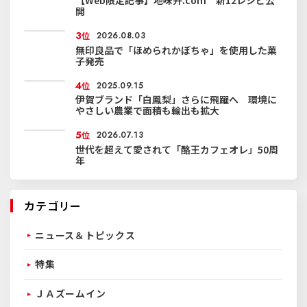
【Web限定記事】地味弁.com 新12レシピ公
開
3
位
2026.08.03
無印良品で「ほめられかぼちゃ」を使用した菓
子発売
4
位
2025.09.15
伊賀ブランド「白鳳梨」さらに飛躍へ 環境に
やさしい農業で面積も輸出も拡大
5
位
2026.07.13
世代を超えて愛されて「酪王カフェオレ」50周
年
カテゴリー
ニュース＆トピックス
特集
ＪＡズームイン