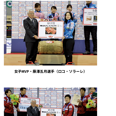
女子MVP・藤澤五月選手（ロコ・ソラーレ）