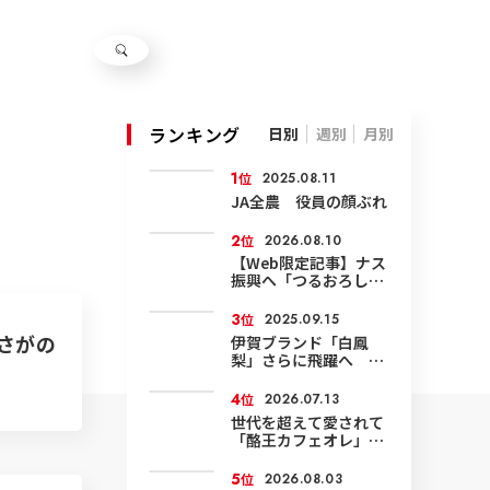
ランキング
日別
週別
月別
1
位
2025.08.11
JA全農 役員の顔ぶれ
2
位
2026.08.10
【Web限定記事】ナス
振興へ「つるおろし」
技術など確認
3
位
2025.09.15
さがの
伊賀ブランド「白鳳
梨」さらに飛躍へ 環
境にやさしい農業で面
積も輸出も拡大
4
位
2026.07.13
世代を超えて愛されて
「酪王カフェオレ」50
周年
5
位
2026.08.03