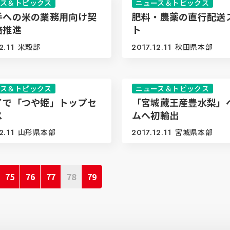
ース＆トピックス
ニュース＆トピックス
手への米の業務用向け契
肥料・農薬の直行配送
培推進
ト
2.11
米穀部
2017.12.11
秋田県本部
ース＆トピックス
ニュース＆トピックス
イで「つや姫」トップセ
「宮城蔵王産豊水梨」
ス
ムへ初輸出
2.11
山形県本部
2017.12.11
宮城県本部
75
76
77
78
79