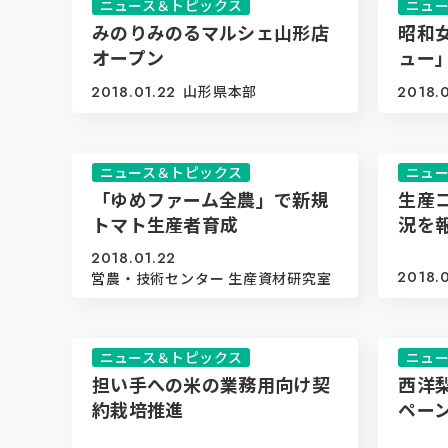
ニュース＆トピックス
ニュ
みのりみのるマルシェ山形店
昭和
オープン
ュー
2018.01.22
山形県本部
2018.
ニュース＆トピックス
ニュ
「ゆめファーム全農」で新規
生産
トマト生産者育成
況を
2018.01.22
2018.
営農・技術センター 生産資材研究室
ニュース＆トピックス
ニュ
担い手への米の業務用向け契
西洋
約栽培推進
ペー