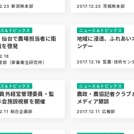
2.25
新潟県本部
2017.12.25
茨城県本部
ース＆トピックス
ニュース＆トピックス
、仙台で農場担当者に衛
地域に浸透、ふれあい
識を啓発
ンデー
2.18
2017.12.18
営農･技術セン
産部（家畜衛生研究所）
ース＆トピックス
ニュース＆トピックス
回員外経営管理委員・監
農政・農協記者クラブ
本会施設視察を開催
メディア懇談
2.11
総合企画部
2017.12.11
広報部