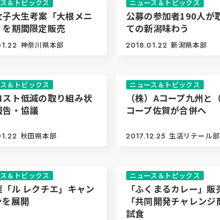
ース＆トピックス
ニュース＆トピックス
女子大生考案「大根メニ
公募の参加者190人が
」を期間限定販売
ての新潟味わう
01.22
神奈川県本部
2018.01.22
新潟県本部
ース＆トピックス
ニュース＆トピックス
コスト低減の取り組み状
（株）Aコープ九州と（
報告・協議
コープ佐賀が合併へ
01.22
秋田県本部
2017.12.25
生活リテール部
ース＆トピックス
ニュース＆トピックス
梨「ル レクチエ」キャン
「ふくまるカレー」販
ンを展開
「共同開発チャレンジ
試食