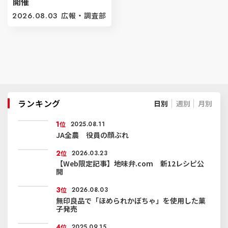
開催
2026.08.03
広報・調査部
ランキング
日別
週別
月別
1
位
2025.08.11
JA全農 役員の顔ぶれ
2
位
2026.03.23
【Web限定記事】地味弁.com 新12レシピ公
開
3
位
2026.08.03
無印良品で「ほめられかぼちゃ」を使用した菓
子発売
4
位
2025.09.15